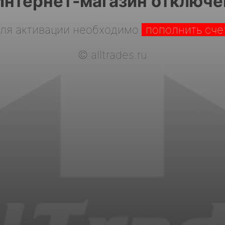
Интернет-магазин отключе
ля активации необходимо
пополнить сче
©
alltrades.ru