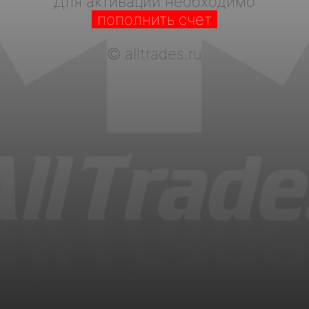
Для активации необходимо
пополнить счет
©
alltrades.ru