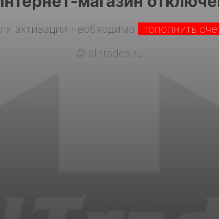
Интернет-магазин отключе
ля активации необходимо
пополнить сче
©
alltrades.ru