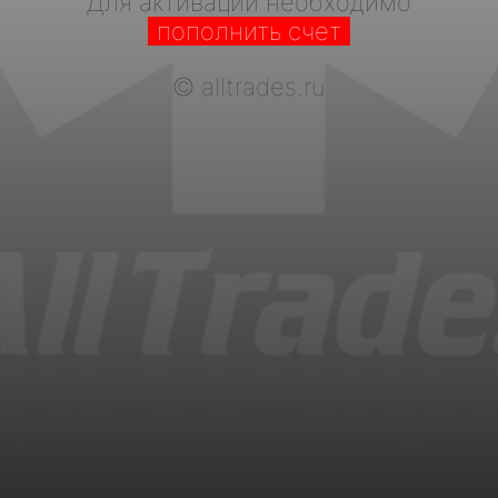
Для активации необходимо
пополнить счет
©
alltrades.ru